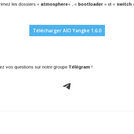
rimez les dossiers «
atmosphere
« , «
bootloader
» et «
switch
»
Télécharger AIO Yangke 1.6.0
ez vos questions sur notre groupe
Télégram
!
Telegram