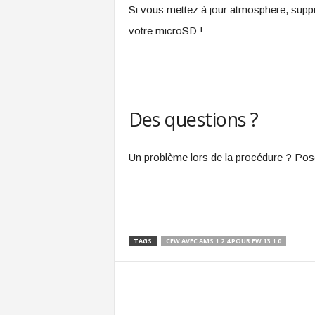
Si vous mettez à jour atmosphere, supp
votre microSD !
Des questions ?
Un problème lors de la procédure ? Pos
TAGS
CFW AVEC AMS 1.2.4 POUR FW 13.1.0