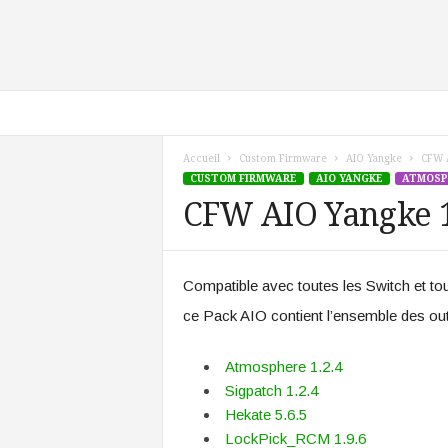
Y
a
n
Accueil
Custom Firmware
AIO Yangke
CFW A
g
CUSTOM FIRMWARE
AIO YANGKE
ATMOSP
k
CFW AIO Yangke 1
e
T
e
c
Compatible avec toutes les Switch et t
h
ce Pack AIO contient l’ensemble des out
Atmosphere 1.2.4
Sigpatch 1.2.4
Hekate 5.6.5
LockPick_RCM 1.9.6