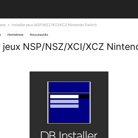
ere
Installer jeux NSP/NSZ/XCI/XCZ Nintendo Switch
s
Homebrew
Nouveautés
er jeux NSP/NSZ/XCI/XCZ Ninten