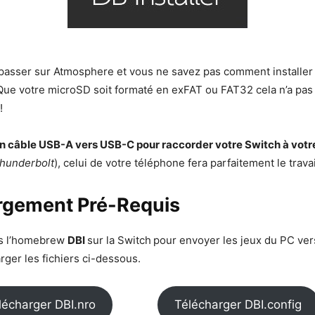
passer sur Atmosphere et vous ne savez pas comment installer 
Que votre microSD soit formaté en exFAT ou FAT32 cela n’a pas
!
 un câble USB-A vers USB-C pour raccorder votre Switch à votr
hunderbolt
), celui de votre téléphone fera parfaitement le travai
rgement Pré-Requis
ns l’homebrew
DBI
sur la Switch
pour envoyer les jeux du PC vers
rger les fichiers ci-dessous.
lécharger DBI.nro
Télécharger DBI.config