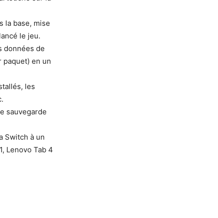
is la base, mise
lancé le jeu.
les données de
r paquet) en un
tallés, les
c.
de sauvegarde
a Switch à un
A1, Lenovo Tab 4