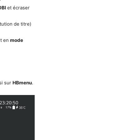
DBI
et écraser
ution de titre)
nt en
mode
si sur
HBmenu
.