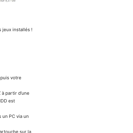
jeux installés !
epuis votre
 à partir d’une
HDD est
s un PC via un
cartouche sur la