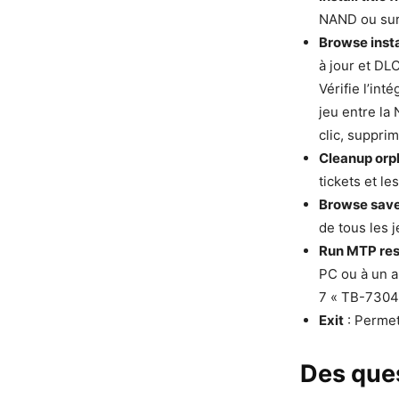
NAND ou sur 
Browse insta
à jour et DLC
Vérifie l’int
jeu entre la
clic, suppri
Cleanup orp
tickets et le
Browse sav
de tous les j
Run MTP re
PC ou à un a
7 « TB-7304
Exit
: Permet
Des que