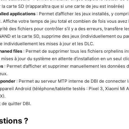
la carte SD (n’apparaîtra que si une carte de jeu est insérée)
lled applications
: Permet d’afficher les jeux installés, y compr
. Affiche votre temps de jeu total et combien de fois vous avez 
égrité des fichiers pour contrôler s’il y a des erreurs, transfère 
 NAND et la carte SD, supprime des jeux (individuellement ou pa
me individuellement les mises à jour et les DLC.
haned files
: Permet de supprimer tous les fichiers orphelins ins
s mises à jour du système en attente d’installation en un seul cli
es
: Permet d’afficher et supprimer manuellement les données 
eux.
sponder
: Permet au serveur MTP interne de DBI de connecter l
ppareil Android (téléphone/tablette testés : Pixel 3, Xiaomi Mi 
X).
 de quitter DBI.
stions ?