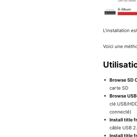
L’installation 
Voici une métho
Utilisat
Browse SD 
carte SD
Browse USB
clé USB/HDD
connecté)
Install title
câble USB 2.
Install titl