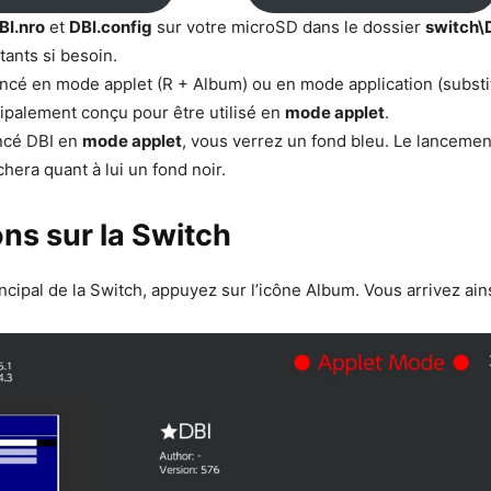
BI.nro
et
DBI.config
sur votre microSD dans le dossier
switch\
stants si besoin.
ancé en mode applet (R + Album) ou en mode application (substit
ncipalement conçu pour être utilisé en
mode applet
.
ancé DBI en
mode applet
, vous verrez un fond bleu. Le lanceme
chera quant à lui un fond noir.
ns sur la Switch
ncipal de la Switch, appuyez sur l’icône Album. Vous arrivez ain