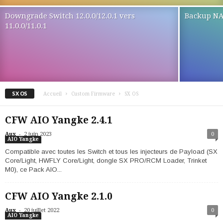
Downgrade Switch 12.0.0/12.0.1 vers
Backup NA
11.0.0/11.0.1
SX OS
Accueil
Custom Firmware
SX OS
CFW AIO Yangke 2.4.1
-
Aux
2 juin 2023
0
AIO Yangke
Compatible avec toutes les Switch et tous les injecteurs de Payload (SX
Core/Light, HWFLY Core/Light, dongle SX PRO/RCM Loader, Trinket
M0), ce Pack AIO...
CFW AIO Yangke 2.1.0
-
Aux
20 juillet 2022
0
AIO Yangke