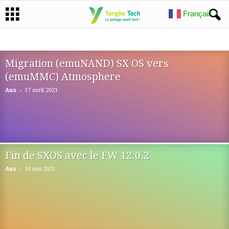
Français
▼
AIO YANGKE
KÉFIR
SX OS
Migration (emuNAND) SX OS vers
(emuMMC) Atmosphere
-
Aux
17 avril 2021
Fin de SXOS avec le FW 12.0.2
-
Aux
16 mai 2021