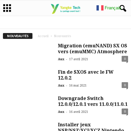
Français
▼
ATMOSPHERE
CUSTOM FIRMWARE
DOWNGRADE
MIGRATION
NON CLASSÉ
NOUVEAUTÉS
OUTILS
NOUVEAUTÉS
Accueil
Nouveautés
Migration (emuNAND) SX OS
vers (emuMMC) Atmosphere
-
0
Aux
17 avril 2021
Fin de SXOS avec le FW
12.0.2
-
0
Aux
16 mai 2021
Downgrade Switch
12.0.0/12.0.1 vers 11.0.0/11.0.1
-
0
Aux
16 avril 2021
Installer jeux
NSP/NSZ/XCI/XCZ Nintendo